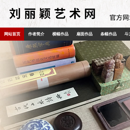
网站首页
作者简介
横幅作品
扇面作品
条幅作品
斗