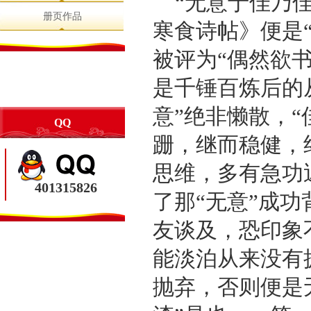
“无意于佳乃
册页作品
寒食诗帖》便是
被评为“偶然欲书
是千锤百炼后的
意”绝非懒散，
QQ
跚，继而稳健，
思维，多有急功
401315826
了那“无意”成功
友谈及，恐印象
能淡泊从来没有
抛弃，否则便是