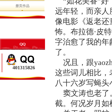
“如花美眷”
册页作品
远年轻，而亲人
像电影《返老还
怖。布拉德·皮
字治愈了我的年
QQ
了。
况且，跟yaozhe、
401315826
这些词儿相比，
八十六岁写蝇头
窦文涛也老了
截。何况岁月如