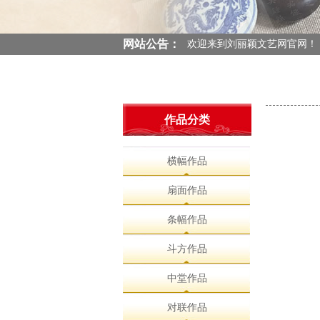
欢迎来到刘丽颖文艺网官网！
欢迎来到刘丽颖文艺网官网！
网站公告：
欢迎来到刘丽颖文艺网官网！
欢迎来到刘丽颖文艺网官网！
作品分类
横幅作品
扇面作品
条幅作品
斗方作品
中堂作品
对联作品