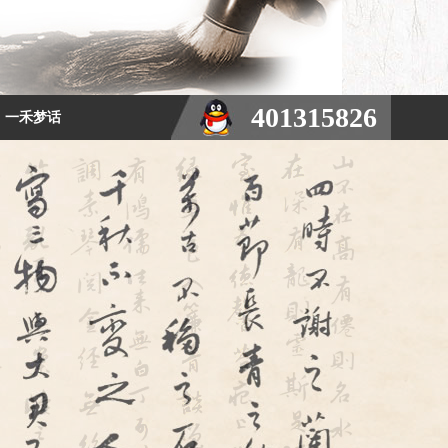
401315826
一禾梦话