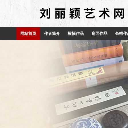
网站首页
作者简介
横幅作品
扇面作品
条幅作